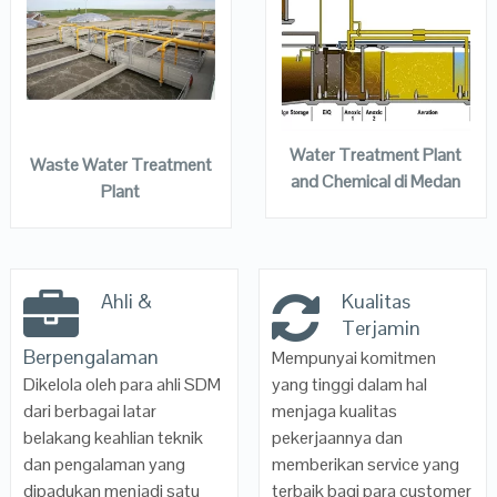
QUICK LOOK
QUICK LOOK
VIEW DETAILS
VIEW DETAILS
READ MORE
READ MORE
Water Treatment Plant
Waste Water Treatment
and Chemical di Medan
Plant
Ahli &
Kualitas
Terjamin
Berpengalaman
Mempunyai komitmen
Dikelola oleh para ahli SDM
yang tinggi dalam hal
dari berbagai latar
menjaga kualitas
belakang keahlian teknik
pekerjaannya dan
dan pengalaman yang
memberikan service yang
dipadukan menjadi satu
terbaik bagi para customer